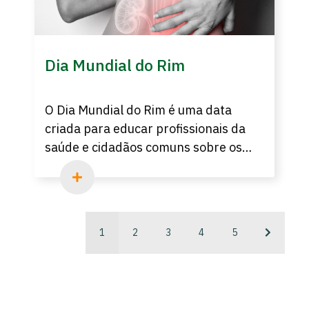
Dia Mundial do Rim
O Dia Mundial do Rim é uma data
criada para educar profissionais da
saúde e cidadãos comuns sobre os
cuidados com os rins. Hoje as doenças
renais, são a 5º doença que mais mata
no mundo. Agora quer saber mais?
Abra o artigo que escrevemos para
1
2
3
4
5
você!