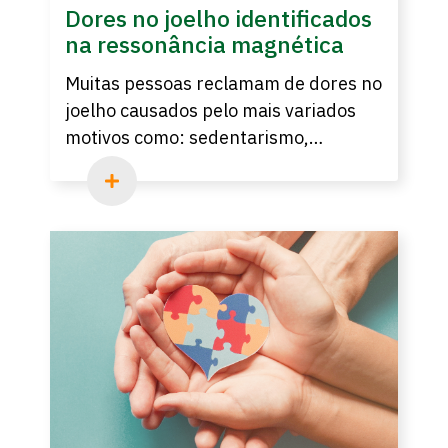
Dores no joelho identificados
na ressonância magnética
Muitas pessoas reclamam de dores no
joelho causados pelo mais variados
motivos como: sedentarismo,
obesidade, exercícios realizados de
forma errada, etc. O suporte de um
ortopedista e a identificação do
problema de saúde através da
ressonância magnética são
fundamentais para o tratamento
adequado.